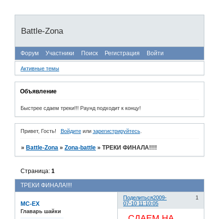
Battle-Zona
Форум
Участники
Поиск
Регистрация
Войти
Активные темы
Объявление
Быстрее сдаем треки!!! Раунд подходит к концу!
Привет, Гость!
Войдите
или
зарегистрируйтесь
.
»
Battle-Zona
»
Zona-battle
»
ТРЕКИ ФИНАЛА!!!!
Страница:
1
ТРЕКИ ФИНАЛА!!!!
Поделиться
2009-
1
MC-EX
07-10 11:10:05
Главарь шайки
СДАЕМ НА