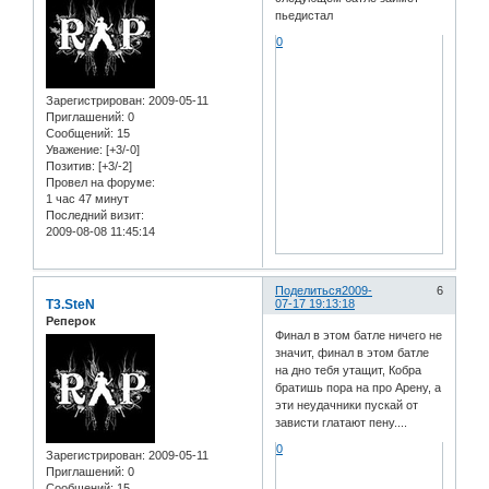
пьедистал
0
Зарегистрирован
: 2009-05-11
Приглашений:
0
Сообщений:
15
Уважение:
[+3/-0]
Позитив:
[+3/-2]
Провел на форуме:
1 час 47 минут
Последний визит:
2009-08-08 11:45:14
Поделиться
2009-
6
T3.SteN
07-17 19:13:18
Реперок
Финал в этом батле ничего не
значит, финал в этом батле
на дно тебя утащит, Кобра
братишь пора на про Арену, а
эти неудачники пускай от
зависти глатают пену....
0
Зарегистрирован
: 2009-05-11
Приглашений:
0
Сообщений:
15