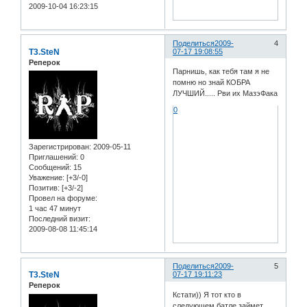
2009-10-04 16:23:15
Поделиться
2009-
4
T3.SteN
07-17 19:08:55
Реперок
Парнишь, как тебя там я не
помню но знай КОБРА
ЛУЧШИЙ..... Рви их МазэФака
0
Зарегистрирован
: 2009-05-11
Приглашений:
0
Сообщений:
15
Уважение:
[+3/-0]
Позитив:
[+3/-2]
Провел на форуме:
1 час 47 минут
Последний визит:
2009-08-08 11:45:14
Поделиться
2009-
5
T3.SteN
07-17 19:11:23
Реперок
Кстати)) Я тот кто в
следующем батле займет