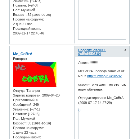
Уважение:
[+11/-8]
Позитив:
[+9/-3]
Пол:
Мужской
Возраст:
32
[1993-09-25]
Провел на форуме:
2 дня 21 час
Последний визит:
2009-11-17 22:45:46
Поделиться
2009-
3
Mc_CoBrA
07-17 14:08:04
Реперок
Ловите!!!!!!!!!
McCoBrA - победа зависит от
меня
http://upwap.ru/490592
ссори что не дамп, но это тож
норм обменник.
Откуда:
Таганрог
Зарегистрирован
: 2009-04-20
Отредактировано Mc_CoBrA
Приглашений:
0
(2009-07-17 14:27:29)
Сообщений:
249
Уважение:
[+7/-1]
0
Позитив:
[+27/-6]
Пол:
Мужской
Возраст:
33
[1992-10-16]
Провел на форуме:
1 день 23 часа
Последний визит: