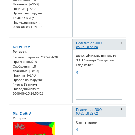
Уважение:
[+3/-0]
Позитив:
[+3/-2]
Провел на форуме:
1 час 47 минут
Последний визит:
2009-08-08 11:45:14
Поделиться
2009-
7
KoRs_mc
08-25 16:53:50
Реперок
да уж...финалисты просто
Зарегистрирован
: 2009-04-26
"МЕГА нигеры" когда там
Приглашений:
0
след.бэтл?
Сообщений:
19
Уважение:
[+0/-0]
0
Позитив:
[+1/-0]
Провел на форуме:
4 часа 19 минут
Последний визит:
2009-08-25 16:53:52
Поделиться
2009-
8
Mc_CoBrA
08-26 18:29:02
Реперок
Сам ты нигер гг
0