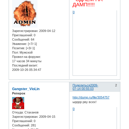
ДАМП!!!!!
0
Зарегистрирован
: 2009-04-12
Приглашений:
0
Сообщений:
64
Уважение:
[+7/-1]
Позитив:
[+3/-1]
Пол:
Мужской
Провел на форуме:
17 часов 34 минуты
Последний визит:
2009-10-26 05:34:47
Поделиться
2009-
2
Gangster_VioLin
07-14 00:55:03
Реперок
http://dump.ru/file/3054757
ырррр рву всех!
0
Откуда:
Стаханов
Зарегистрирован
: 2009-04-15
Приглашений:
0
Сообщений:
281