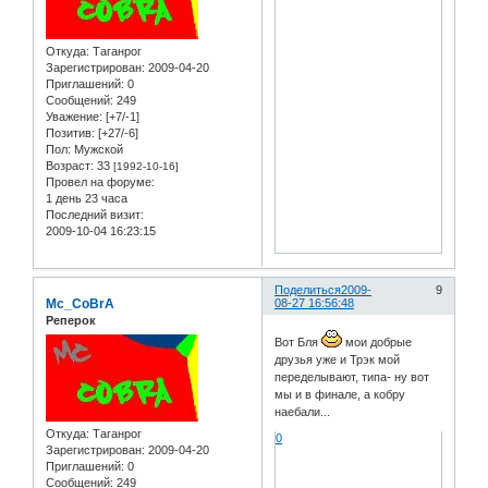
Откуда:
Таганрог
Зарегистрирован
: 2009-04-20
Приглашений:
0
Сообщений:
249
Уважение:
[+7/-1]
Позитив:
[+27/-6]
Пол:
Мужской
Возраст:
33
[1992-10-16]
Провел на форуме:
1 день 23 часа
Последний визит:
2009-10-04 16:23:15
Поделиться
2009-
9
Mc_CoBrA
08-27 16:56:48
Реперок
Вот Бля
мои добрые
друзья уже и Трэк мой
переделывают, типа- ну вот
мы и в финале, а кобру
наебали...
Откуда:
Таганрог
0
Зарегистрирован
: 2009-04-20
Приглашений:
0
Сообщений:
249