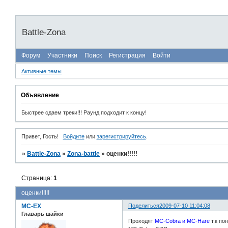
Battle-Zona
Форум
Участники
Поиск
Регистрация
Войти
Активные темы
Объявление
Быстрее сдаем треки!!! Раунд подходит к концу!
Привет, Гость!
Войдите
или
зарегистрируйтесь
.
»
Battle-Zona
»
Zona-battle
»
оценки!!!!!
Страница:
1
оценки!!!!!
MC-EX
Поделиться
2009-07-10 11:04:08
Главарь шайки
Проходят
MC-Cobra и MC-Hare
т.к по