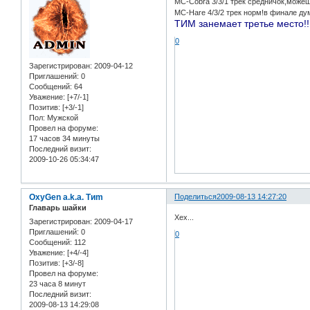
MC-Cobra 3/3/1 трек средничок,можеш
MC-Hare 4/3/2 трек норм!в финале ду
ТИМ занемает третье место!!
0
Зарегистрирован
: 2009-04-12
Приглашений:
0
Сообщений:
64
Уважение:
[+7/-1]
Позитив:
[+3/-1]
Пол:
Мужской
Провел на форуме:
17 часов 34 минуты
Последний визит:
2009-10-26 05:34:47
OxyGen a.k.a. Tиm
Поделиться
2009-08-13 14:27:20
Главарь шайки
Хех...
Зарегистрирован
: 2009-04-17
Приглашений:
0
0
Сообщений:
112
Уважение:
[+4/-4]
Позитив:
[+3/-8]
Провел на форуме:
23 часа 8 минут
Последний визит:
2009-08-13 14:29:08