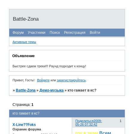
Battle-Zona
Форум
Участники
Поиск
Регистрация
Войти
Активные темы
Объявление
Быстрее сдаем треки!!! Раунд подходит к концу!
Привет, Гость!
Войдите
или
зарегистрируйтесь
.
»
Battle-Zona
»
Демо-музыка
»
кто гамает в кс?
Страница:
1
кто гамает в кс?
Поделиться
2009-
1
X-Line??Foks
05-26 07:32:42
Охраник форума
гоу в теам
Всем