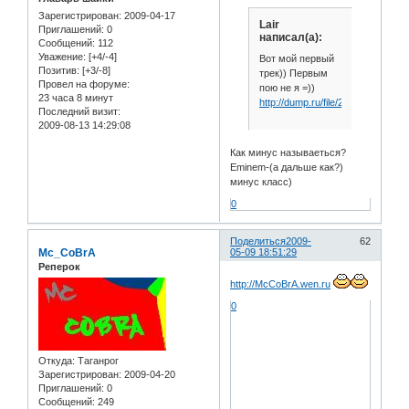
Зарегистрирован
: 2009-04-17
Lair
Приглашений:
0
написал(а):
Сообщений:
112
Уважение:
[+4/-4]
Вот мой первый
Позитив:
[+3/-8]
трек)) Первым
Провел на форуме:
пою не я =))
23 часа 8 минут
http://dump.ru/file/2541705
Последний визит:
2009-08-13 14:29:08
Как минус называеться?
Eminem-(а дальше как?)
минус класс)
0
Поделиться
2009-
62
Mc_CoBrA
05-09 18:51:29
Реперок
http://McCoBrA.wen.ru
0
Откуда:
Таганрог
Зарегистрирован
: 2009-04-20
Приглашений:
0
Сообщений:
249