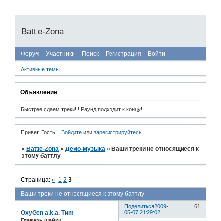
Battle-Zona
Форум
Участники
Поиск
Регистрация
Войти
Активные темы
Объявление
Быстрее сдаем треки!!! Раунд подходит к концу!
Привет, Гость!
Войдите
или
зарегистрируйтесь
.
»
Battle-Zona
»
Демо-музыка
»
Ваши треки не относящиеся к
этому баттлу
Страница:
«
1
2
3
Ваши треки не относящиеся к этому баттлу
Поделиться
2009-
61
OxyGen a.k.a. Tиm
05-07 21:29:02
Главарь шайки