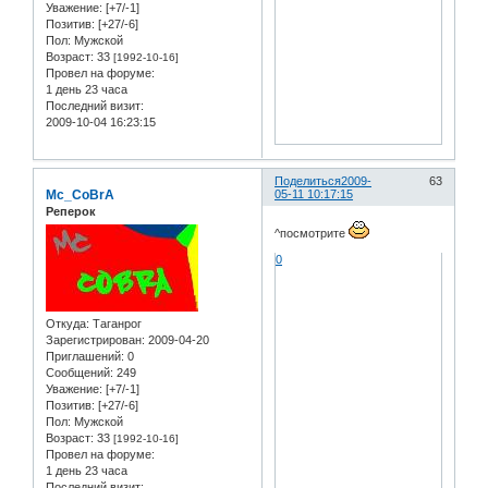
Уважение:
[+7/-1]
Позитив:
[+27/-6]
Пол:
Мужской
Возраст:
33
[1992-10-16]
Провел на форуме:
1 день 23 часа
Последний визит:
2009-10-04 16:23:15
Поделиться
2009-
63
Mc_CoBrA
05-11 10:17:15
Реперок
^посмотрите
0
Откуда:
Таганрог
Зарегистрирован
: 2009-04-20
Приглашений:
0
Сообщений:
249
Уважение:
[+7/-1]
Позитив:
[+27/-6]
Пол:
Мужской
Возраст:
33
[1992-10-16]
Провел на форуме:
1 день 23 часа
Последний визит: