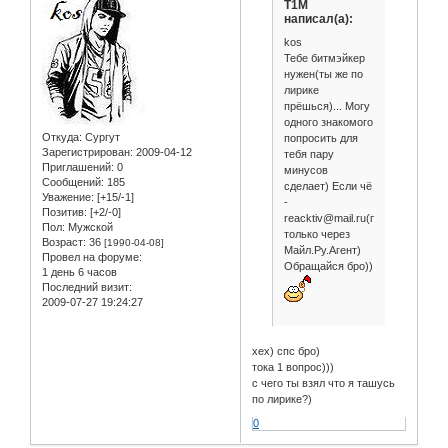
T1M
написал(а):
kos
Тебе битмэйкер
нужен(ты же по
лирике
прёшься)... Могу
одного знакомого
Откуда:
Сургут
попросить для
Зарегистрирован
: 2009-04-12
тебя пару
Приглашений:
0
минусов
Сообщений:
185
сделает) Если чё
Уважение:
[+15/-1]
-
Позитив:
[+2/-0]
reacktiv@mail.ru(писаться
Пол:
Мужской
только через
Возраст:
36
[1990-04-08]
Майл.Ру.Агент)
Провел на форуме:
Обращайся бро))
1 день 6 часов
Последний визит:
2009-07-27 19:24:27
хех) спс бро)
тока 1 вопрос)))
с чего ты взял что я ташусь
по лирике?)
0