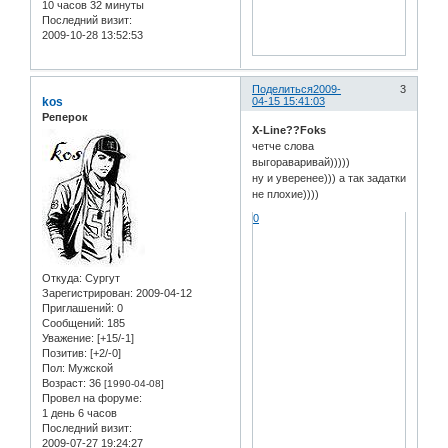
10 часов 32 минуты
Последний визит:
2009-10-28 13:52:53
Поделиться
2009-
3
kos
04-15 15:41:03
Реперок
X-Line??Foks
четче слова
выгораваривай)))))
ну и уверенее))) а так задатки
не плохие))))
0
Откуда:
Сургут
Зарегистрирован
: 2009-04-12
Приглашений:
0
Сообщений:
185
Уважение:
[+15/-1]
Позитив:
[+2/-0]
Пол:
Мужской
Возраст:
36
[1990-04-08]
Провел на форуме:
1 день 6 часов
Последний визит:
2009-07-27 19:24:27