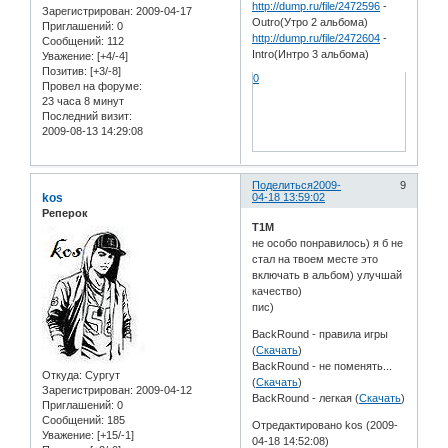
http://dump.ru/file/2472596
-
Зарегистрирован
: 2009-04-17
Outro(Утро 2 альбома)
Приглашений:
0
http://dump.ru/file/2472604
-
Сообщений:
112
Intro(Интро 3 альбома)
Уважение:
[+4/-4]
Позитив:
[+3/-8]
0
Провел на форуме:
23 часа 8 минут
Последний визит:
2009-08-13 14:29:08
Поделиться
2009-
9
kos
04-18 13:59:02
Реперок
T1M
не особо понравилось) я б не
стал на твоем месте это
включать в альбом) улучшай
качество)
пис)
BackRound - правила игры
(
Скачать
)
BackRound - не поменять...
Откуда:
Сургут
(
Скачать
)
Зарегистрирован
: 2009-04-12
BackRound - легкая (
Скачать
)
Приглашений:
0
Сообщений:
185
Отредактировано kos (2009-
Уважение:
[+15/-1]
04-18 14:52:08)