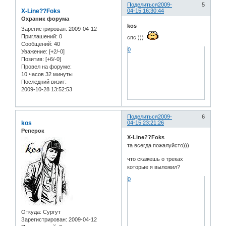
Поделиться
2009-
5
X-Line??Foks
04-15 16:30:44
Охраник форума
kos
Зарегистрирован
: 2009-04-12
Приглашений:
0
спс )))
Сообщений:
40
0
Уважение:
[+2/-0]
Позитив:
[+6/-0]
Провел на форуме:
10 часов 32 минуты
Последний визит:
2009-10-28 13:52:53
Поделиться
2009-
6
kos
04-15 23:21:26
Реперок
X-Line??Foks
та всегда пожалуйсто)))
что скажешь о треках
которые я выложил?
0
Откуда:
Сургут
Зарегистрирован
: 2009-04-12