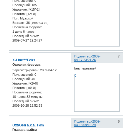
Приглашений:
0
Сообщений:
185
Уважение:
[+15/-1]
Позитив:
[+2/-0]
Пол:
Мужской
Возраст:
36
[1990-04-08]
Провел на форуме:
1 день 6 часов
Последний визит:
2009-07-27 19:24:27
Поделиться
2009-
7
X-Line??Foks
04-17 23:21:26
Охраник форума
kos
перезалей
Зарегистрирован
: 2009-04-12
Приглашений:
0
0
Сообщений:
40
Уважение:
[+2/-0]
Позитив:
[+6/-0]
Провел на форуме:
10 часов 32 минуты
Последний визит:
2009-10-28 13:52:53
Поделиться
2009-
8
OxyGen a.k.a. Tиm
04-18 09:16:29
Главарь шайки