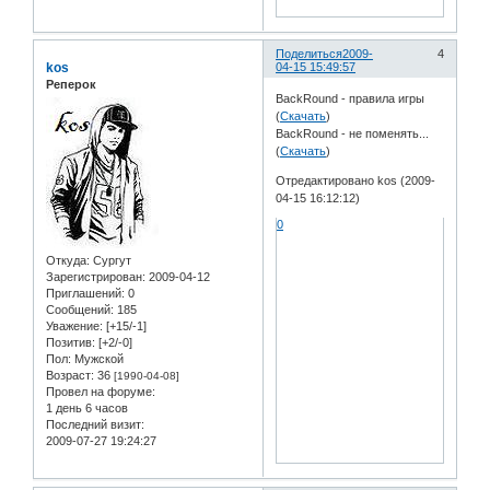
Поделиться
2009-
4
kos
04-15 15:49:57
Реперок
BackRound - правила игры
(
Скачать
)
BackRound - не поменять...
(
Скачать
)
Отредактировано kos (2009-
04-15 16:12:12)
0
Откуда:
Сургут
Зарегистрирован
: 2009-04-12
Приглашений:
0
Сообщений:
185
Уважение:
[+15/-1]
Позитив:
[+2/-0]
Пол:
Мужской
Возраст:
36
[1990-04-08]
Провел на форуме:
1 день 6 часов
Последний визит:
2009-07-27 19:24:27