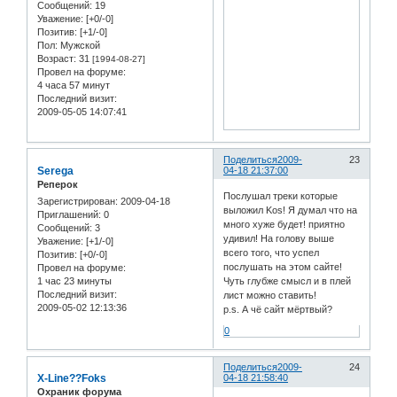
Сообщений:
19
Уважение:
[+0/-0]
Позитив:
[+1/-0]
Пол:
Мужской
Возраст:
31
[1994-08-27]
Провел на форуме:
4 часа 57 минут
Последний визит:
2009-05-05 14:07:41
Поделиться
2009-
23
Serega
04-18 21:37:00
Реперок
Послушал треки которые
Зарегистрирован
: 2009-04-18
выложил Kos! Я думал что на
Приглашений:
0
много хуже будет! приятно
Сообщений:
3
удивил! На голову выше
Уважение:
[+1/-0]
всего того, что успел
Позитив:
[+0/-0]
послушать на этом сайте!
Провел на форуме:
1 час 23 минуты
Чуть глубже смысл и в плей
Последний визит:
лист можно ставить!
2009-05-02 12:13:36
p.s. А чё сайт мёртвый?
0
Поделиться
2009-
24
X-Line??Foks
04-18 21:58:40
Охраник форума