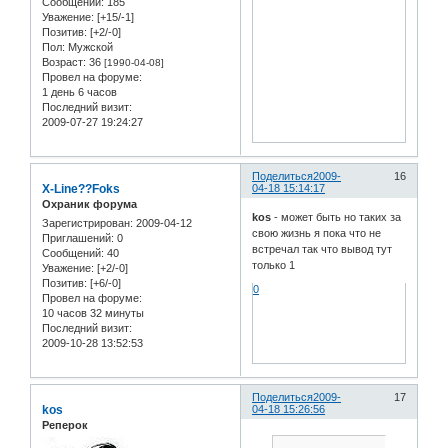
Сообщений:
185
Уважение:
[+15/-1]
Позитив:
[+2/-0]
Пол:
Мужской
Возраст:
36
[1990-04-08]
Провел на форуме:
1 день 6 часов
Последний визит:
2009-07-27 19:24:27
Поделиться
2009-
16
X-Line??Foks
04-18 15:14:17
Охраник форума
kos
- может быть но таких за
Зарегистрирован
: 2009-04-12
свою жизнь я пока что не
Приглашений:
0
встречал так что вывод тут
Сообщений:
40
только 1
Уважение:
[+2/-0]
Позитив:
[+6/-0]
0
Провел на форуме:
10 часов 32 минуты
Последний визит:
2009-10-28 13:52:53
Поделиться
2009-
17
kos
04-18 15:26:56
Реперок