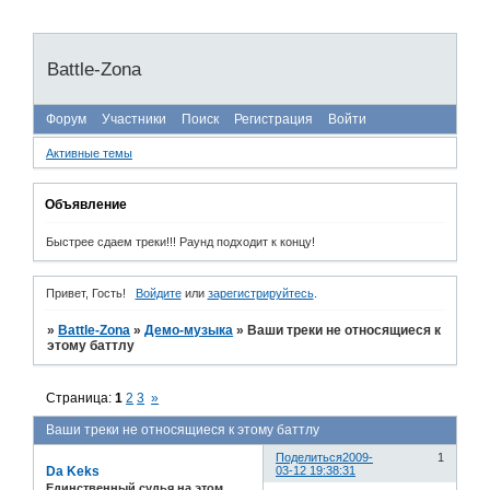
Battle-Zona
Форум
Участники
Поиск
Регистрация
Войти
Активные темы
Объявление
Быстрее сдаем треки!!! Раунд подходит к концу!
Привет, Гость!
Войдите
или
зарегистрируйтесь
.
»
Battle-Zona
»
Демо-музыка
»
Ваши треки не относящиеся к
этому баттлу
Страница:
1
2
3
»
Ваши треки не относящиеся к этому баттлу
Поделиться
2009-
1
Da Keks
03-12 19:38:31
Единственный судья на этом