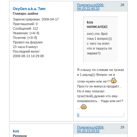
Поделиться
2009-
28
OxyGen a.k.a. Tиm
04-20 22:40:33
Главарь шайки
Зарегистрирован
: 2009-04-17
kos
Приглашений:
0
написал(а):
Сообщений:
112
Уважение:
[+4/-4]
хех) спс бро)
Позитив:
[+3/-8]
тока 1 вопрос)))
Провел на форуме:
с чего ты взял
23 часа 8 минут
что я ташусь по
Последний визит:
лирике?)
2009-08-13 14:29:08
Я слышу по словам на трэках
в 1 раунд))) Вопрос не в
этом-нужен или нет?
Просто он минуса продаёт...
Но я ему показал
трэк(твой),думаю что ему
понравилось... Надо или нет?
...
0
Поделиться
2009-
29
kos
04-20 23:20:53
Реперок