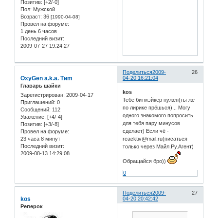
Позитив:
[+2/-0]
Пол:
Мужской
Возраст:
36
[1990-04-08]
Провел на форуме:
1 день 6 часов
Последний визит:
2009-07-27 19:24:27
Поделиться
2009-
26
OxyGen a.k.a. Tиm
04-20 16:21:04
Главарь шайки
kos
Зарегистрирован
: 2009-04-17
Тебе битмэйкер нужен(ты же
Приглашений:
0
по лирике прёшься)... Могу
Сообщений:
112
одного знакомого попросить
Уважение:
[+4/-4]
для тебя пару минусов
Позитив:
[+3/-8]
сделает) Если чё -
Провел на форуме:
23 часа 8 минут
reacktiv@mail.ru(писаться
Последний визит:
только через Майл.Ру.Агент)
2009-08-13 14:29:08
Обращайся бро))
0
Поделиться
2009-
27
kos
04-20 20:42:42
Реперок