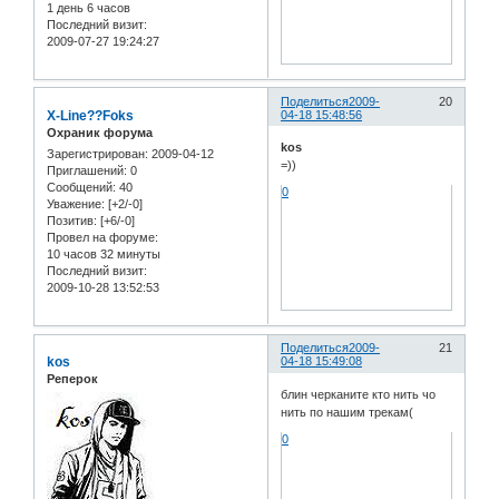
1 день 6 часов
Последний визит:
2009-07-27 19:24:27
Поделиться
2009-
20
X-Line??Foks
04-18 15:48:56
Охраник форума
kos
Зарегистрирован
: 2009-04-12
=))
Приглашений:
0
Сообщений:
40
0
Уважение:
[+2/-0]
Позитив:
[+6/-0]
Провел на форуме:
10 часов 32 минуты
Последний визит:
2009-10-28 13:52:53
Поделиться
2009-
21
kos
04-18 15:49:08
Реперок
блин черканите кто нить чо
нить по нашим трекам(
0