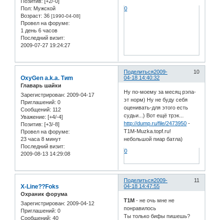
Позитив:
[+2/-0]
Пол:
Мужской
0
Возраст:
36
[1990-04-08]
Провел на форуме:
1 день 6 часов
Последний визит:
2009-07-27 19:24:27
Поделиться
2009-
10
OxyGen a.k.a. Tиm
04-18 14:40:32
Главарь шайки
Ну по-моему за месяц рэпа-
Зарегистрирован
: 2009-04-17
эт норм) Ну не буду себя
Приглашений:
0
оценивать-для этого есть
Сообщений:
112
судьи...) Вот ещё трэк...
Уважение:
[+4/-4]
http://dump.ru/file/2473950
-
Позитив:
[+3/-8]
T1M-Muzka.topf.ru!
Провел на форуме:
23 часа 8 минут
небольшой пиар батла)
Последний визит:
0
2009-08-13 14:29:08
Поделиться
2009-
11
X-Line??Foks
04-18 14:47:55
Охраник форума
T1M
- не очь мне не
Зарегистрирован
: 2009-04-12
понравилось
Приглашений:
0
Ты только бифы пишешь?
Сообщений:
40