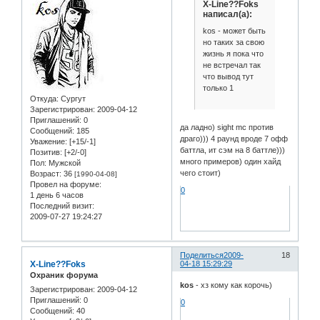
X-Line??Foks
написал(а):
kos - может быть
но таких за свою
жизнь я пока что
не встречал так
что вывод тут
только 1
Откуда:
Сургут
Зарегистрирован
: 2009-04-12
Приглашений:
0
да ладно) sight mc против
Сообщений:
185
драго))) 4 раунд вроде 7 офф
Уважение:
[+15/-1]
баттла, ит сэм на 8 баттле)))
Позитив:
[+2/-0]
много примеров) один хайд
Пол:
Мужской
чего стоит)
Возраст:
36
[1990-04-08]
Провел на форуме:
0
1 день 6 часов
Последний визит:
2009-07-27 19:24:27
Поделиться
2009-
18
X-Line??Foks
04-18 15:29:29
Охраник форума
kos
- хз кому как корочь)
Зарегистрирован
: 2009-04-12
Приглашений:
0
0
Сообщений:
40