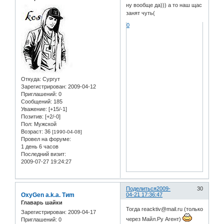
ну вообще да))) а то наш щас
занят чуть(
0
Откуда:
Сургут
Зарегистрирован
: 2009-04-12
Приглашений:
0
Сообщений:
185
Уважение:
[+15/-1]
Позитив:
[+2/-0]
Пол:
Мужской
Возраст:
36
[1990-04-08]
Провел на форуме:
1 день 6 часов
Последний визит:
2009-07-27 19:24:27
Поделиться
2009-
30
OxyGen a.k.a. Tиm
04-21 17:36:47
Главарь шайки
Тогда reacktiv@mail.ru (только
Зарегистрирован
: 2009-04-17
через Майл.Ру Агент)
Приглашений:
0