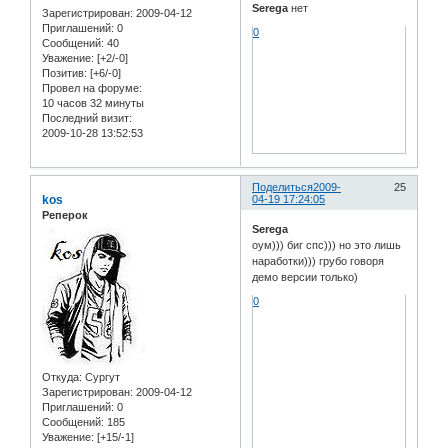
Serega
нет
Зарегистрирован
: 2009-04-12
Приглашений:
0
0
Сообщений:
40
Уважение:
[+2/-0]
Позитив:
[+6/-0]
Провел на форуме:
10 часов 32 минуты
Последний визит:
2009-10-28 13:52:53
Поделиться
2009-
25
kos
04-19 17:24:05
Реперок
Serega
оум))) биг спс))) но это лишь
наработки))) грубо говоря
демо версии только)
0
Откуда:
Сургут
Зарегистрирован
: 2009-04-12
Приглашений:
0
Сообщений:
185
Уважение:
[+15/-1]