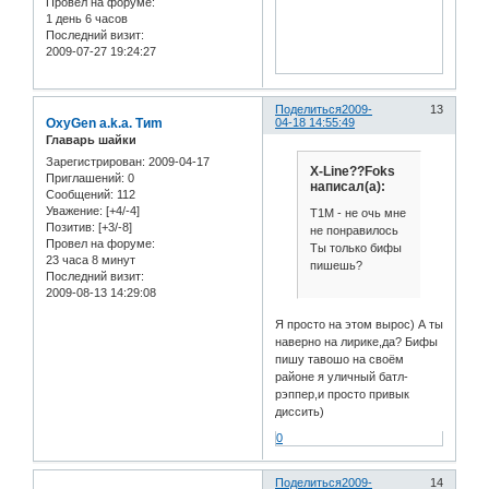
Провел на форуме:
1 день 6 часов
Последний визит:
2009-07-27 19:24:27
Поделиться
2009-
13
OxyGen a.k.a. Tиm
04-18 14:55:49
Главарь шайки
Зарегистрирован
: 2009-04-17
X-Line??Foks
Приглашений:
0
написал(а):
Сообщений:
112
Уважение:
[+4/-4]
T1M - не очь мне
Позитив:
[+3/-8]
не понравилось
Провел на форуме:
Ты только бифы
23 часа 8 минут
пишешь?
Последний визит:
2009-08-13 14:29:08
Я просто на этом вырос) А ты
наверно на лирике,да? Бифы
пишу тавошо на своём
районе я уличный батл-
рэппер,и просто привык
диссить)
0
Поделиться
2009-
14