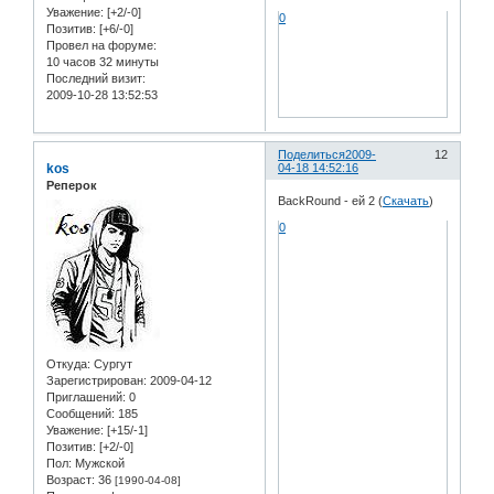
Уважение:
[+2/-0]
0
Позитив:
[+6/-0]
Провел на форуме:
10 часов 32 минуты
Последний визит:
2009-10-28 13:52:53
Поделиться
2009-
12
kos
04-18 14:52:16
Реперок
BackRound - ей 2 (
Скачать
)
0
Откуда:
Сургут
Зарегистрирован
: 2009-04-12
Приглашений:
0
Сообщений:
185
Уважение:
[+15/-1]
Позитив:
[+2/-0]
Пол:
Мужской
Возраст:
36
[1990-04-08]