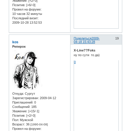
Уважение:
[+2/-0]
Позитив:
[+6/-0]
Провел на форуме:
10 часов 32 минуты
Последний визит:
2009-10-28 13:52:53
Поделиться
2009-
19
kos
04-18 15:43:28
Реперок
X-Line??Foks
ну по сути то да)
0
Откуда:
Сургут
Зарегистрирован
: 2009-04-12
Приглашений:
0
Сообщений:
185
Уважение:
[+15/-1]
Позитив:
[+2/-0]
Пол:
Мужской
Возраст:
36
[1990-04-08]
Провел на форуме: