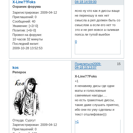
X-Line??Foks
04-18 14:59:00
Охраник форума
ясно ну кто как я диссы ваще
Зарегистрирован
: 2009-04-12
не переношу в них нет
Приглашений:
0
смысла а реп должен быть со
Сообщений:
40
смыслом а если его нет то
Уважение:
[+2/-0]
это и не реп вовсе а галимая
Позитив:
[+6/-0]
попса ли тупой выебон
Провел на форуме:
10 часов 32 минуты
0
Последний визит:
2009-10-28 13:52:53
Поделиться
2009-
15
kos
04-18 15:13:07
Реперок
X-Line??Foks
+1
я ненавижу дисы где одни
маты и голословные
самнимые наезды.....
но есть грамотные диссы,
такие даже слушать приятно,
ибо они по уму сделаны и
текст отшлифован)))
Откуда:
Сургут
+1
Зарегистрирован
: 2009-04-12
Приглашений:
0