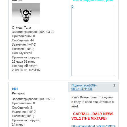
0
Откуда:
Тула
Зарегистрирован
: 2009-03-12
Приглашений:
0
Сообщений:
44
Уважение:
[+4/-2]
Позитив:
[+0/-0]
Пол:
Мужской
Провел на форуме:
22 часа 36 минут
Последний визит:
2009-07-01 16:51:07
Поделиться
2009-
2
kiki
06-14 11:44:08
Реперок
Рэп в Казахстане. Послушай
Зарегистрирован
: 2009-05-10
и получи своё спечатление о
Приглашений:
0
нём!
Сообщений:
2
Уважение:
[+0/-0]
CAPITALL - DAILY NEWS
Позитив:
[+0/-0]
VOL.1 (THE MIXTAPE)
Провел на форуме:
14 минут
http://imageshost.ru/links/ff8f1b0a2172