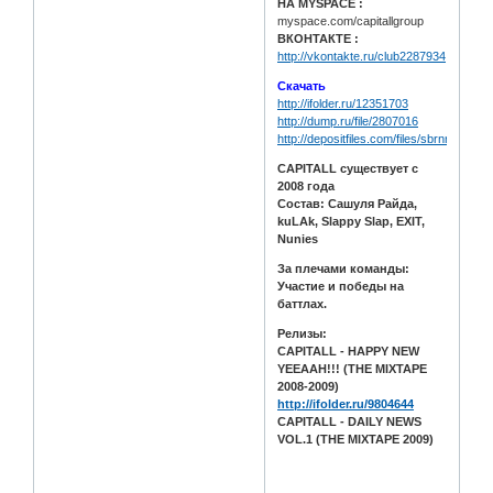
НА MYSPACE :
myspace.com/capitallgroup
ВКОНТАКТЕ :
http://vkontakte.ru/club2287934
Скачать
http://ifolder.ru/12351703
http://dump.ru/file/2807016
http://depositfiles.com/files/sbrnrcswi
CAPITALL существует с
2008 года
Состав: Сашуля Райда,
kuLAk, Slappy Slap, EXIT,
Nunies
За плечами команды:
Участие и победы на
баттлах.
Релизы:
CAPITALL - HAPPY NEW
YEEAAH!!! (THE MIXTAPE
2008-2009)
http://ifolder.ru/9804644
CAPITALL - DAILY NEWS
VOL.1 (THE MIXTAPE 2009)