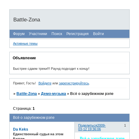
Battle-Zona
Форум
Участники
Поиск
Регистрация
Войти
Активные темы
Объявление
Быстрее сдаем треки!!! Раунд подходит к концу!
Привет, Гость!
Войдите
или
зарегистрируйтесь
.
»
Battle-Zona
»
Демо-музыка
»
Всё о зарубежном рэпе
Страница:
1
Всё о зарубежном рэпе
Поделиться
2009-
1
Da Keks
03-12 19:36:06
Единственный судья на этом
Всё о зарубежном рэпе
Баттле