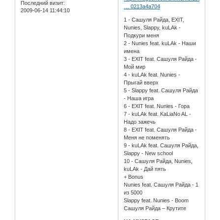
Последний визит:
… 0213a4a704
2009-06-14 11:44:10
1 - Сашуля Райда, EXIT,
Nunies, Slappy, kuLAk -
Подкури меня
2 - Nunies feat. kuLAk - Наши
имена
3 - EXIT feat. Сашуля Райда -
Мой мир
4 - kuLAk feat. Nunies -
Прыгай вверх
5 - Slappy feat. Сашуля Райда
- Наша игра
6 - EXIT feat. Nunies - Гора
7 - kuLAk feat. KaLiaNo AL -
Надо зажечь
8 - EXIT feat. Сашуля Райда -
Меня не поменять
9 - kuLAk feat. Сашуля Райда,
Slappy - New school
10 - Сашуля Райда, Nunies,
kuLAk - Дай пять
+ Bonus
Nunies feat. Сашуля Райда - 1
из 5000
Slappy feat. Nunies - Boom
Сашуля Райда – Крутите