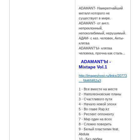
ADAMANT- Наикрепчайший
металл которого не
существует в мире.
ADAMANT- от англ.
непреклонный,
непоколибимый, нерушимый.
АДАМ- с каз. человек, Анты-
клятва
ADAMANT'Ы- клятва
человека, прочна как сталь...
ADAMANT'bl -
Mixtape Vol.1
http://imageshost.ru/links/2077344e294
… 5fd65852a3
1 - Все вместе на месте
2 - Наполеоновские планы
3 - Счастливого пути
4 - Начало новой эпохи
5 - Во главе Rap.kz
6 - Респект оппоненту
7 - Мир один на всех
8 - Сложно поверить
9 - Белый пластилин feat.
Abdula
10 - Без любви