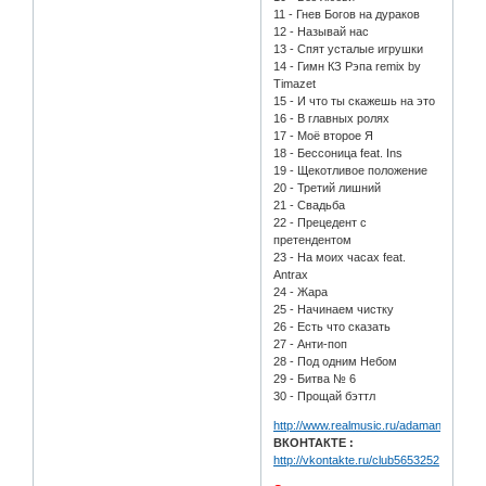
11 - Гнев Богов на дураков
12 - Называй нас
13 - Спят усталые игрушки
14 - Гимн КЗ Рэпа remix by
Timazet
15 - И что ты скажешь на это
16 - В главных ролях
17 - Моё второе Я
18 - Бессоница feat. Ins
19 - Щекотливое положение
20 - Третий лишний
21 - Свадьба
22 - Прецедент с
претендентом
23 - На моих часах feat.
Antrax
24 - Жара
25 - Начинаем чистку
26 - Есть что сказать
27 - Анти-поп
28 - Под одним Небом
29 - Битва № 6
30 - Прощай бэттл
http://www.realmusic.ru/adamantz/
ВКОНТАКТЕ :
http://vkontakte.ru/club5653252