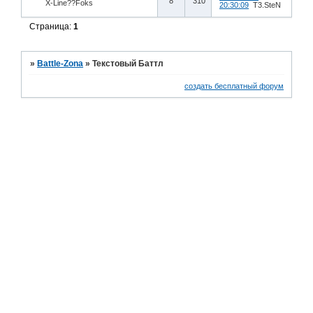
8
310
X-Line??Foks
20:30:09
T3.SteN
Страница:
1
»
Battle-Zona
»
Текстовый Баттл
создать бесплатный форум