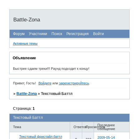
Battle-Zona
Форум
Участники
Поиск
Регистрация
Войти
Активные темы
Объявление
Быстрее сдаем треки!!! Раунд подходит к концу!
Привет, Гость!
Войдите
или
зарегистрируйтесь
.
»
Battle-Zona
»
Текстовый Баттл
Страница:
1
Текстовый Баттл
Последнее
Тема
Ответов
Просмотров
сообщение
Текстовый фристайл баттл
2009-05-14